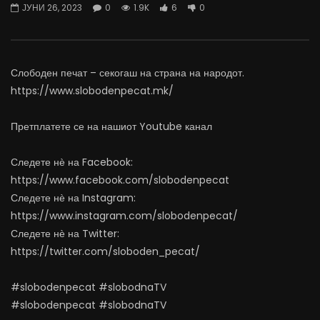
ЈУНИ 26, 2023
0
1.9K
6
0
храна: Вегетата ми е тајна состојка
хип-хоп артисти
ЈУНИ 29, 2023
ЈУНИ 28, 2023
0
1K
12
0
0
791
9
0
Слободен печат – секогаш на страна на народот.
https://www.slobodenpecat.mk/
Претплатете се на нашиот Youtube канал
Следете нѐ на Facebook:
https://www.facebook.com/slobodenpecat
Следете нѐ на Instagram:
https://www.instagram.com/slobodenpecat/
Следете нѐ на Twitter:
https://twitter.com/sloboden_pecat/
#slobodenpecat #slobodnaTV
#slobodenpecat #slobodnaTV