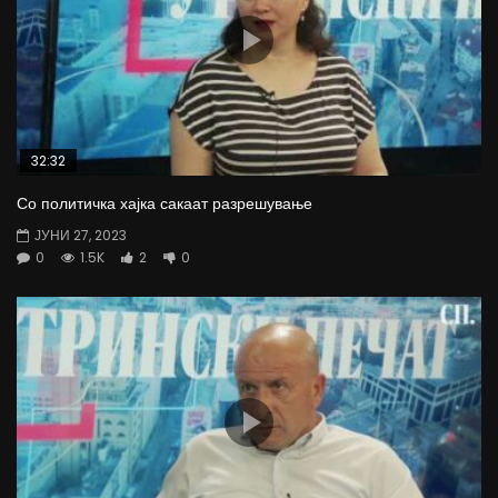
32:32
Со политичка хајка сакаат разрешување
ЈУНИ 27, 2023
0
1.5K
2
0