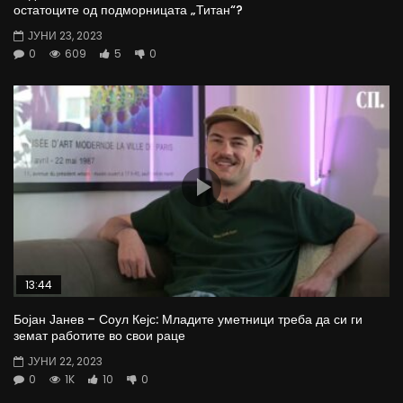
остатоците од подморницата „Титан“?
ЈУНИ 23, 2023
0
609
5
0
13:44
Бојан Јанев – Соул Кејс: Младите уметници треба да си ги
земат работите во свои раце
ЈУНИ 22, 2023
0
1K
10
0