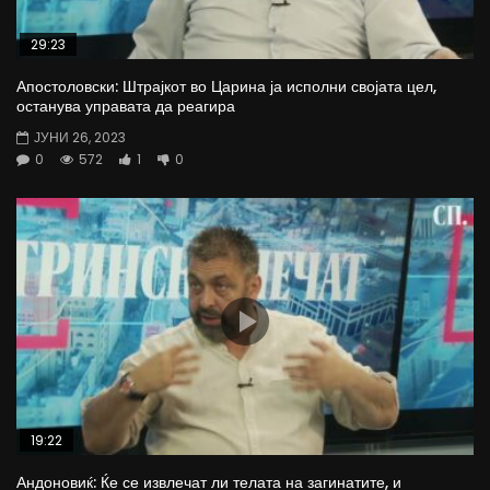
29:23
Апостоловски: Штрајкот во Царина ја исполни својата цел,
останува управата да реагира
ЈУНИ 26, 2023
0
572
1
0
19:22
Андоновиќ: Ќе се извлечат ли телата на загинатите, и