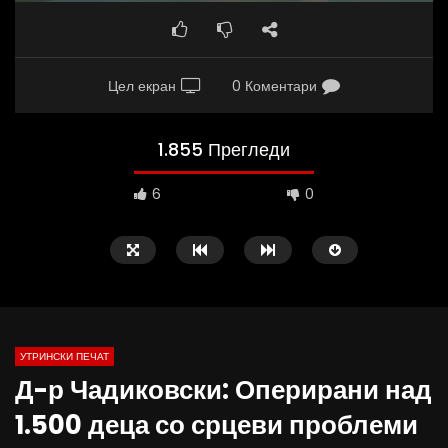
Цел екран
0 Коментари
1.855 Прегледи
6
0
УТРИНСКИ ПЕЧАТ
Д-р Чадиковски: Оперирани над
16:05
12:47
1.500 деца со срцеви проблеми
Интервју со Теа Трповска, блогерка за
Кај нас има уникатни 