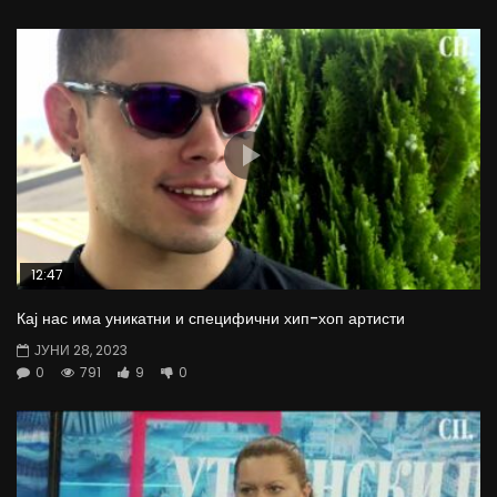
12:47
Кај нас има уникатни и специфични хип-хоп артисти
ЈУНИ 28, 2023
0
791
9
0