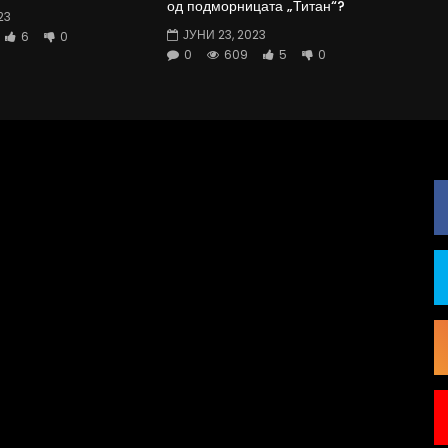
од подморницата „Титан“?
23
ЈУНИ 23, 2023
6
0
0
609
5
0