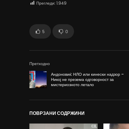
Прегледи:
1.949
5
0
Претходно
Андоновиќ: НЛО или кинески надзор –
Никој не презема одговорност за
мистериозното летало
ПОВРЗАНИ СОДРЖИНИ