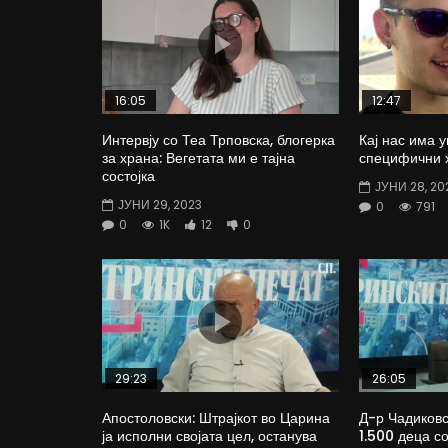
16:05
12:47
Интервју со Теа Трповска, блогерка
Кај нас има у
за храна: Вегетата ми е тајна
специфични 
состојка
ЈУНИ 28, 20
ЈУНИ 29, 2023
0
791
0
1K
12
0
29:23
26:05
Апостоловски: Штрајкот во Царина
Д-р Чадиковс
ја исполни својата цел, останува
1.500 деца с