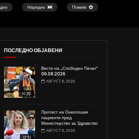
дно
Наредно
Повеќе
ПОСЛЕДНО ОБЈАВЕНИ
29:23
26:05
Вести на „Слободен Печат“
Апостоловски: Штрајкот во Царина ја
Д-р Чадиковски: Опе
06.08.2026
исполни својата цел, останува
деца со срцеви про
АВГУСТ 6, 2026
управата да реагира
ЈУНИ 26, 2023
ЈУНИ 26, 2023
0
1.9K
6
10:25
0
572
1
0
Протест на Онколошки
пациенти пред
Министерство за Здравство
АВГУСТ 6, 2026
12:51