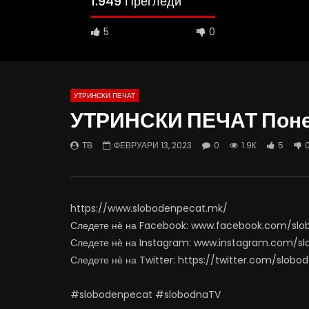
1.949 Прегледи
5
0
УТРИНСКИ ПЕЧАТ
УТРИНСКИ ПЕЧАТ Понед
16:05
12:47
ТВ
ФЕВРУАРИ 13, 2023
0
1.9K
5
Интервју со Теа Трповска, блогерка за
Кај нас и
храна: Вегетата ми е тајна состојка
хип-хоп а
ЈУНИ 29, 2023
ЈУНИ 28,
0
1K
12
0
0
79
https://www.slobodenpecat.mk/
Следете нѐ на Facebook: www.facebook.com/sl
Следете нѐ на Instagram: www.instagram.com/s
Следете нѐ на Twitter: https://twitter.com/slob
#slobodenpecat #slobodnaTV