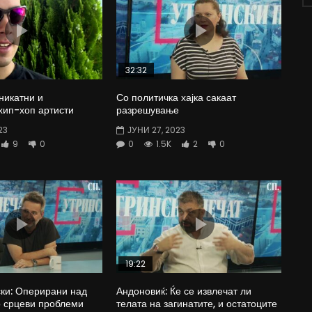
32:32
никатни и
Со политичка хајка сакаат
хип-хоп артисти
разрешување
23
ЈУНИ 27, 2023
9
0
0
1.5K
2
0
19:22
ки: Оперирани над
Андоновиќ: Ќе се извлечат ли
о срцеви проблеми
телата на загинатите, и остатоците