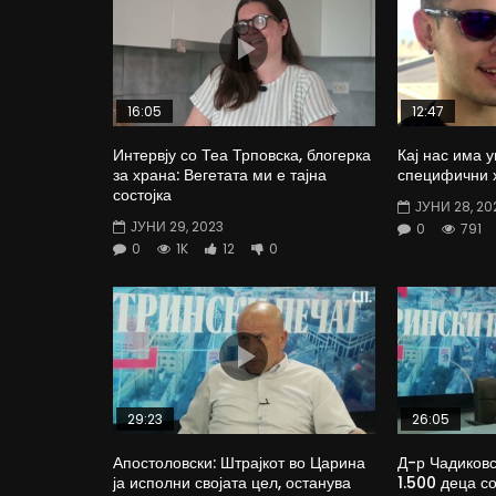
16:05
12:47
Интервју со Теа Трповска, блогерка
Кај нас има у
за храна: Вегетата ми е тајна
специфични 
состојка
ЈУНИ 28, 20
ЈУНИ 29, 2023
0
791
0
1K
12
0
29:23
26:05
Апостоловски: Штрајкот во Царина
Д-р Чадиковс
ја исполни својата цел, останува
1.500 деца с