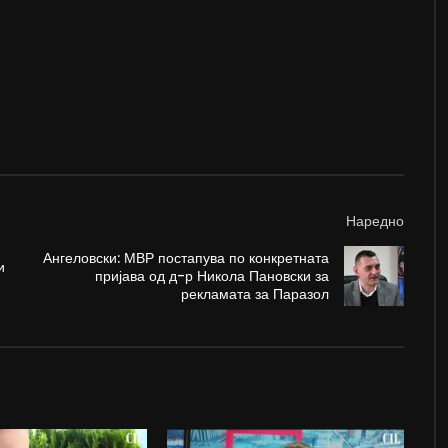
Наредно
Ангеловски: МВР постапува по конкретната
и
пријава од д-р Никола Пановски за
рекламата за Паразол