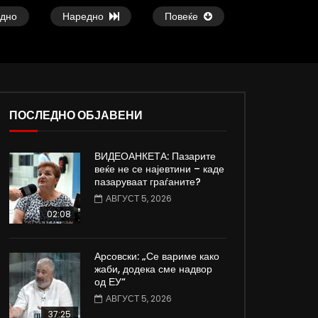
дно
Наредно
Повеќе
ПОСЛЕДНО ОБЈАВЕНИ
29:23
26:05
ВИДЕОАНКЕТА: Пазарите
Апостоловски: Штрајкот во Царина ја
Д-р Чадиковски: Опе
веќе не се најевтини – каде
исполни својата цел, останува
деца со срцеви про
пазаруваат граѓаните?
управата да реагира
ЈУНИ 26, 2023
АВГУСТ 5, 2026
ЈУНИ 26, 2023
0
1.9K
6
02:08
0
572
1
0
Арсовски: „Се вариме како
жаби, додека сме надвор
од ЕУ“
АВГУСТ 5, 2026
37:25