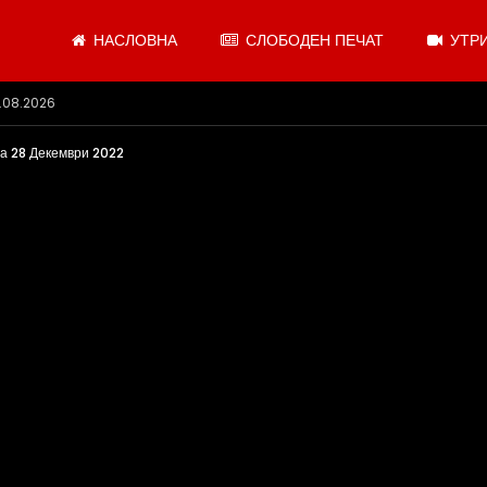
НАСЛОВНА
СЛОБОДЕН ПЕЧАТ
УТРИ
 се откажувајте од доењето
 28 Декември 2022