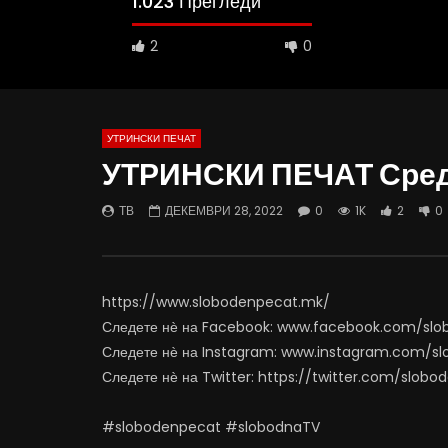
1.023 Прегледи
2
0
УТРИНСКИ ПЕЧАТ
УТРИНСКИ ПЕЧАТ Сред
16:05
12:47
ТВ
ДЕКЕМВРИ 28, 2022
0
1K
2
0
Интервју со Теа Трповска, блогерка за
Кај нас и
храна: Вегетата ми е тајна состојка
хип-хоп а
ЈУНИ 29, 2023
ЈУНИ 28,
0
1K
12
0
0
79
https://www.slobodenpecat.mk/
Следете нѐ на Facebook: www.facebook.com/sl
Следете нѐ на Instagram: www.instagram.com/s
Следете нѐ на Twitter: https://twitter.com/slob
#slobodenpecat #slobodnaTV