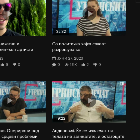
32:32
никатни и
Со политичка хајка сакаат
хип-хоп артисти
разрешување
23
ЈУНИ 27, 2023
9
0
0
1.5K
2
0
19:22
ки: Оперирани над
Андоновиќ: Ќе се извлечат ли
о срцеви проблеми
телата на загинатите, и остатоците