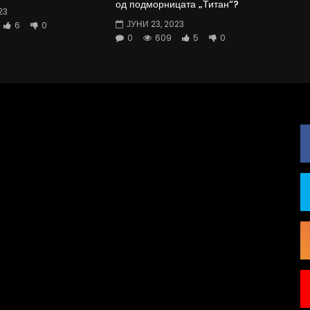
од подморницата „Титан“?
23
ЈУНИ 23, 2023
6
0
0
609
5
0