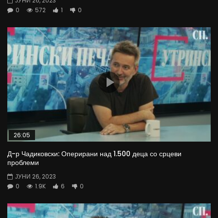
ЈУНИ 26, 2023
0
572
1
0
26:05
Д-р Чадиковски: Оперирани над 1.500 деца со срцеви
проблеми
ЈУНИ 26, 2023
0
1.9K
6
0