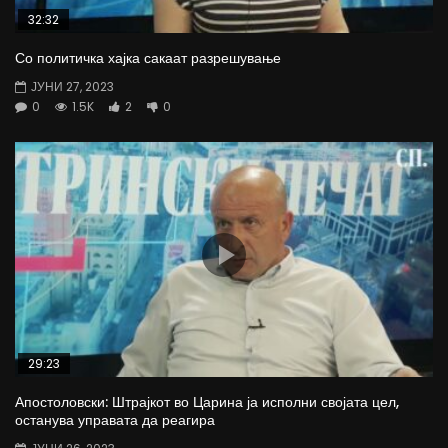
32:32
Со политичка хајка сакаат разрешување
ЈУНИ 27, 2023
0
1.5K
2
0
29:23
Апостоловски: Штрајкот во Царина ја исполни својата цел,
останува управата да реагира