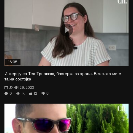
16:05
Интервју со Теа Трповска, блогерка за храна: Вегетата ми е
тајна состојка
ЈУНИ 29, 2023
0
1K
12
0