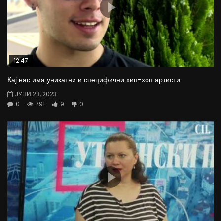
12:47
Кај нас има уникатни и специфични хип-хоп артисти
ЈУНИ 28, 2023
0
791
9
0