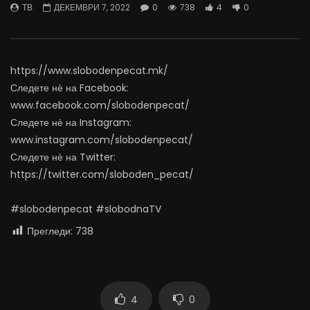
ТВ
ДЕКЕМВРИ 7, 2022
0
738
4
0
храна: Вегетата ми е тајна состојка
хип-хоп артисти
ЈУНИ 29, 2023
ЈУНИ 28, 2023
0
1K
12
0
0
791
9
0
https://www.slobodenpecat.mk/
Следете нѐ на Facebook:
www.facebook.com/slobodenpecat/
Следете нѐ на Instagram:
www.instagram.com/slobodenpecat/
Следете нѐ на Twitter:
https://twitter.com/sloboden_pecat/
#slobodenpecat #slobodnaTV
Прегледи:
738
4
0