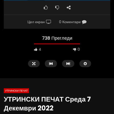
Цел екран
0 Коментари
738 Прегледи
4
0
УТРИНСКИ ПЕЧАТ
УТРИНСКИ ПЕЧАТ Среда 7
16:05
12:47
Декември 2022
Интервју со Теа Трповска, блогерка за
Кај нас има уникатни 